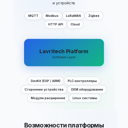
и устройств
MQTT
Modbus
LoRaWAN
Zigbee
HTTP API
Cloud
Lavritech Platform
Software Layer
DevKit (ESP / ARM)
PLC контроллеры
Сторонние устройства
OEM оборудование
Модули расширения
Linux системы
Возможности платформы