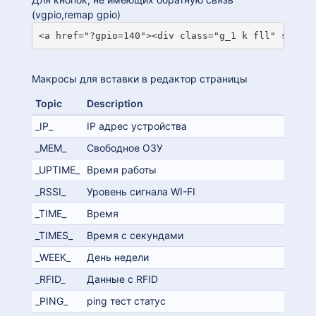
(vgpio,remap gpio)
<a href="?gpio=140"><div class="g_1 k fll" style=
Макросы для вставки в редактор страницы
Topic
Description
_IP_
IP адрес устройства
_MEM_
Свободное ОЗУ
_UPTIME_
Время работы
_RSSI_
Уровень сигнала WI-FI
_TIME_
Время
_TIMES_
Время с секундами
_WEEK_
День недели
_RFID_
Данные с RFID
_PING_
ping тест статус